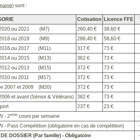
emaine
) sont :
GORIE
Cotisation
Licence FFE
 2020 ou 2021 (M7)
260,40 €
38,60 €
 2018 ou 2019 (M9)
286,40 €
58,60 €
 2016 ou 2017 (M11)
317 €
73 €
 2014 ou 2015 (M13)
362 €
73 €
 2012 ou 2013 (M15)
372 €
73 €
 2010 ou 2011 (M17)
372 €
73 €
tre 2007 et 2009 (M20)
372 €
73 €
2006 et avant (Sénior & Vétérans)
382 €
73 €
port
237 €
23 €
eme
N
- 2
cours par semaine
ON
- Pass Compétition (obligatoire en cas de compétition)
DE DOSSIER (Par famille) - Obligatoire