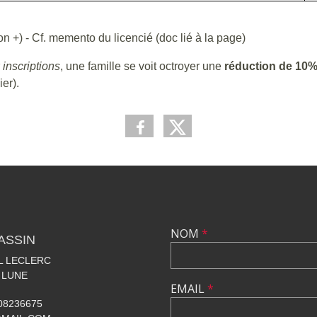
n +) - Cf. memento du licencié (doc lié à la page)
 inscriptions
, une famille se voit octroyer une
réduction de 10
er).
NOM
*
ASSIN
AL LECLERC
 LUNE
EMAIL
*
608236675