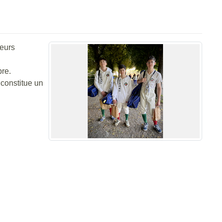
meurs
bre.
 constitue un