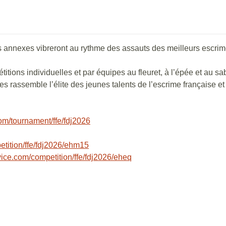
es annexes vibreront au rythme des assauts des meilleurs escri
ions individuelles et par équipes au fleuret, à l’épée et au sa
 rassemble l’élite des jeunes talents de l’escrime française et
com/tournament/ffe/fdj2026
etition/ffe/fdj2026/ehm15
vice.com/competition/ffe/fdj2026/eheq