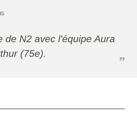
IS
thur (75e).