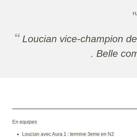
H
Loucian vice-champion de France M15. et il termine 3eme de N2 avec l'équipe Aura
. Belle co
En equipes
Loucian avec Aura 1 : termine 3eme en N2