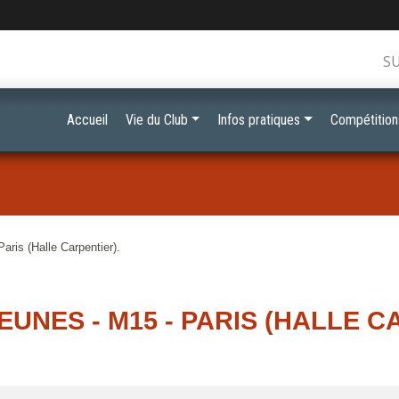
S
Accueil
Vie du Club
Infos pratiques
Compétition
aris (Halle Carpentier).
EUNES - M15 - PARIS (HALLE C