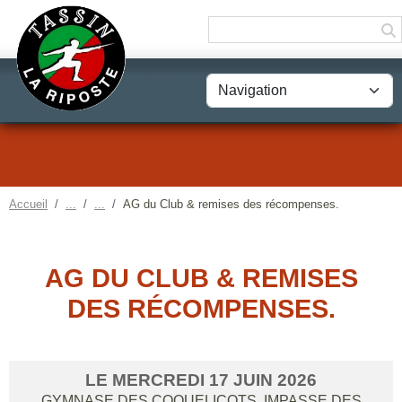
Panneau de gestion des cookies
Accueil
AG du Club & remises des récompenses.
AG DU CLUB & REMISES
DES RÉCOMPENSES.
LE
MERCREDI
17
JUIN
2026
GYMNASE DES COQUELICOTS, IMPASSE DES