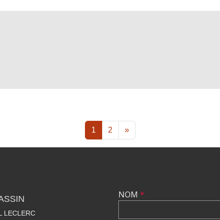
1
2
»
NOM
*
ASSIN
AL LECLERC