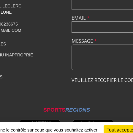
AL LECLERC
 LUNE
EMAIL
*
608236675
GMAIL.COM
MESSAGE
*
LES
U INAPPROPRIÉ
S
VEUILLEZ RECOPIER LE CO
SPORTS
REGIONS
nne le contrôle sur ceux que vous souhaitez activer
Tout accepte