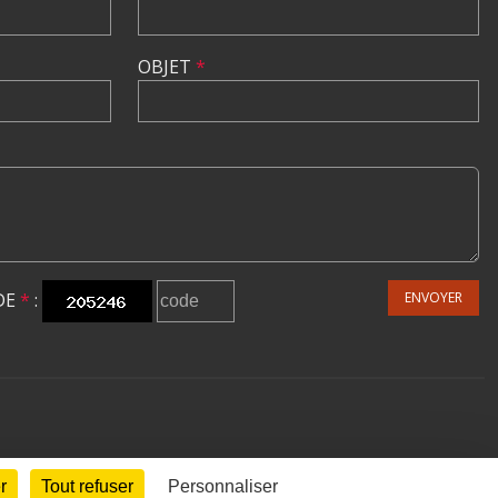
OBJET
*
DE
*
:
ENVOYER
r
Tout refuser
Personnaliser