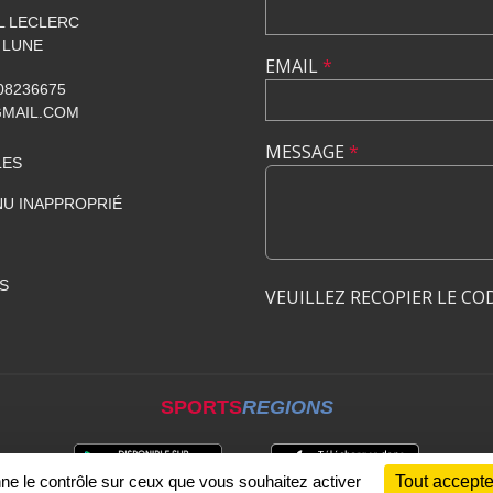
AL LECLERC
 LUNE
EMAIL
*
608236675
GMAIL.COM
MESSAGE
*
LES
U INAPPROPRIÉ
S
VEUILLEZ RECOPIER LE CO
SPORTS
REGIONS
nne le contrôle sur ceux que vous souhaitez activer
Tout accepte