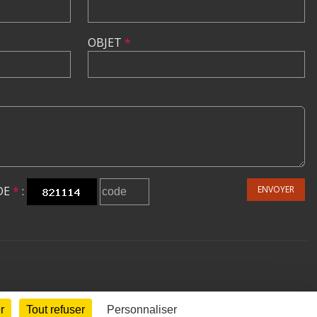
OBJET
*
DE
*
:
ENVOYER
r
Tout refuser
Personnaliser