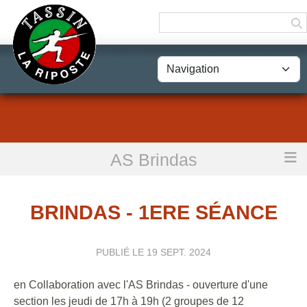
Panneau de gestion des cookies
AS Brindas
Accueil
Brindas - 1ere Séance
BRINDAS - 1ERE SÉANCE
PUBLIÉ LE
19 SEPT. 2024
en Collaboration avec l'AS Brindas - ouverture d'une
section les jeudi de 17h à 19h (2 groupes de 12