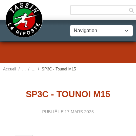
Panneau de gestion des cookies
Accueil
SP3C - Tounoi M15
SP3C - TOUNOI M15
PUBLIÉ LE
17 MARS 2025