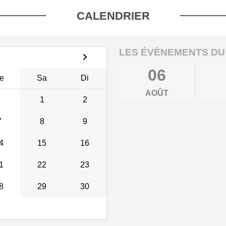
CALENDRIER
LES ÉVÈNEMENTS DU
06
e
Sa
Di
AOÛT
1
2
7
8
9
4
15
16
1
22
23
8
29
30