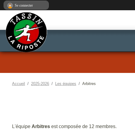
Panneau de gestion des cookies
Se connecter
Accueil
2025-2026
Les équipes
Arbitres
L'équipe
Arbitres
est composée de 12 membres.