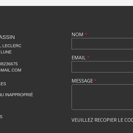
NOM
*
ASSIN
AL LECLERC
 LUNE
EMAIL
*
608236675
GMAIL.COM
MESSAGE
*
LES
U INAPPROPRIÉ
S
VEUILLEZ RECOPIER LE CO