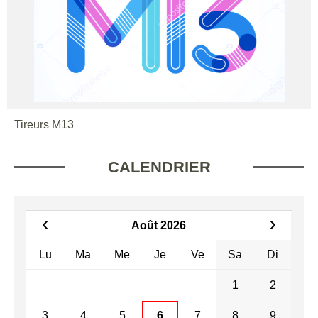
Tireurs M13
CALENDRIER
Août 2026
Lu
Ma
Me
Je
Ve
Sa
Di
1
2
3
4
5
6
7
8
9