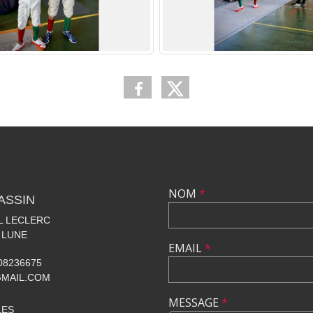
NOM
*
ASSIN
AL LECLERC
 LUNE
EMAIL
*
608236675
GMAIL.COM
MESSAGE
*
LES