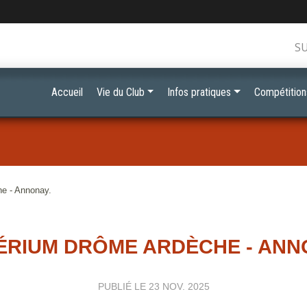
S
Accueil
Vie du Club
Infos pratiques
Compétition
he - Annonay.
ÉRIUM DRÔME ARDÈCHE - ANN
PUBLIÉ LE
23 NOV. 2025