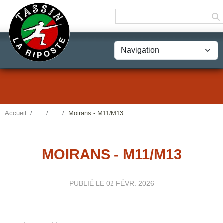
Panneau de gestion des cookies
Accueil
Moirans - M11/M13
MOIRANS - M11/M13
PUBLIÉ LE
02 FÉVR. 2026