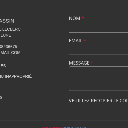
NOM
*
ASSIN
AL LECLERC
 LUNE
EMAIL
*
608236675
GMAIL.COM
MESSAGE
*
LES
U INAPPROPRIÉ
S
VEUILLEZ RECOPIER LE CO