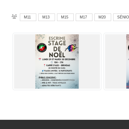
M11
M13
M15
M17
M20
SÉNI