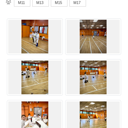
M11
M13
M15
M17