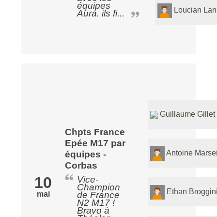
équipes
Loucian Lan
Aura. ils fi...
Guillaume Gillet
Chpts France
Epée M17 par
Antoine Marsei
équipes -
Corbas
10
Vice-
Champion
Ethan Broggin
mai
de France
N2 M17 !
Bravo à