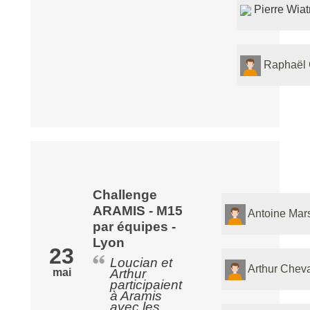
Pierre Wiat
Raphaël 
Challenge
ARAMIS - M15
Antoine Mars
par équipes -
Lyon
23
Loucian et
Arthur Chev
mai
Arthur
participaient
à Aramis
avec les