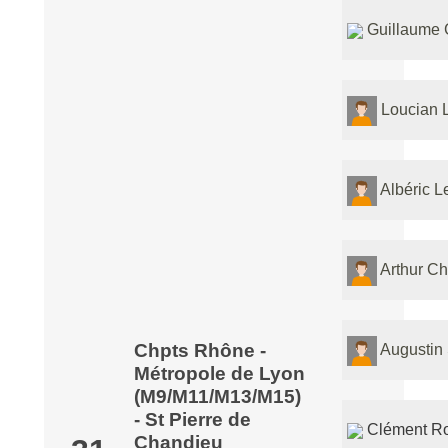
Guillaume G
Loucian 
Albéric 
Arthur Ch
Chpts Rhône -
Augustin
Métropole de Lyon
(M9/M11/M13/M15)
- St Pierre de
Clément R
Chandieu