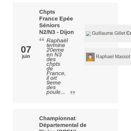
Chpts
France Epée
Séniors
N2/N3 - Dijon
Guillaume Gillet
C
Raphaël
termine
07
20eme
en N3
juin
Raphael Massot
des
chpts
de
France,
il ort
9eme
des
poule...
Championnat
Départemental de