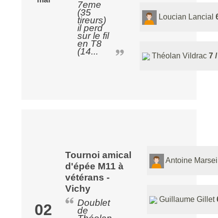
7eme
(35
Loucian Lancial
tireurs)
il perd
sur le fil
en T8
(14...
Théolan Vildrac
7 
Tournoi amical
Antoine Marsei
d'épée M11 à
vétérans -
Vichy
Guillaume Gillet
Doublet
02
de