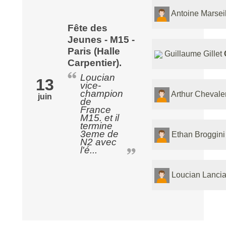
Antoine Marsei
Fête des
Jeunes - M15 -
Paris (Halle
Guillaume Gillet
Carpentier).
Loucian
13
vice-
champion
Arthur Chevale
juin
de
France
M15. et il
termine
3eme de
Ethan Broggin
N2 avec
l'é...
Loucian Lanci