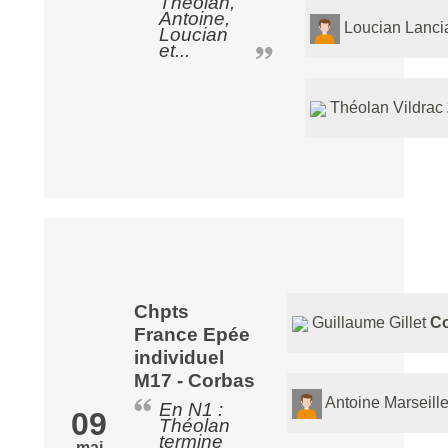
Théolan,
Antoine,
Loucian Lanci
Loucian
et...
Théolan Vildrac
Chpts
Guillaume Gillet
C
France Epée
individuel
M17 - Corbas
Antoine Marseill
En N1 :
09
Théolan
termine
mai