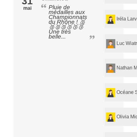
31
Pluie de
mai
médailles aux
Championnats
Iréla Lar
du Rhône ! 🥈
🥈🥈🥉🥉🥉🥉
Une très
belle...
Luc Wiat
Nathan M
Océane S
Olivia Mi