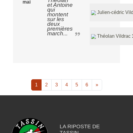
Théolan
mai
et Antoine
qui
Julien-cédric Vil
montent
sur les
deux
premières
march...
Théolan Vildrac
1
2
3
4
5
6
»
LA RIPOSTE DE
TASSIN