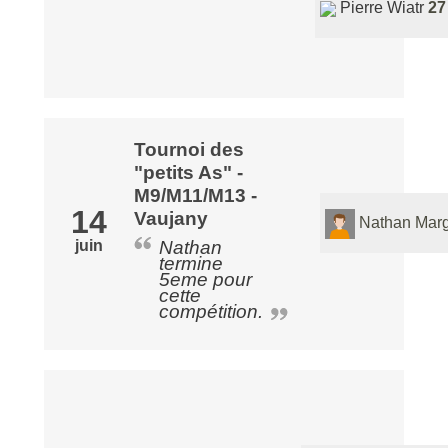
Pierre Wiatr
27
Tournoi des
"petits As" -
M9/M11/M13 -
14
Vaujany
Nathan Marg
juin
Nathan
termine
5eme pour
cette
compétition.