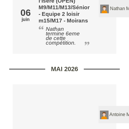
l'Isère (OPEN)
M9/M11/M13/Sénior
Nathan M
06
- Equipe 2 loisir
juin
m15/M17 - Moirans
Nathan
termine 6eme
de cette
compétition.
MAI 2026
Antoine M