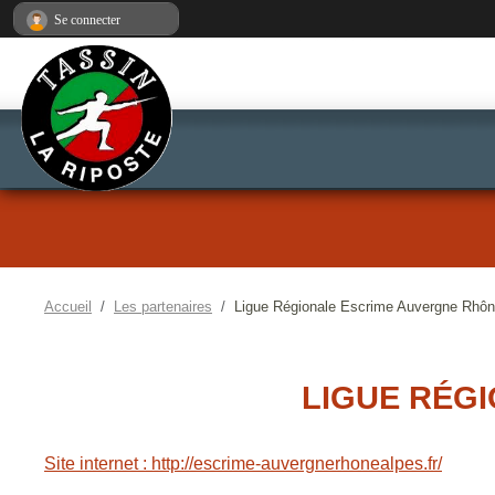
Panneau de gestion des cookies
Se connecter
Accueil
Les partenaires
Ligue Régionale Escrime Auvergne Rhôn
LIGUE RÉG
Site internet : http://escrime-auvergnerhonealpes.fr/