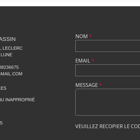
NOM
*
ASSIN
AL LECLERC
 LUNE
EMAIL
*
608236675
GMAIL.COM
MESSAGE
*
LES
U INAPPROPRIÉ
S
VEUILLEZ RECOPIER LE CO