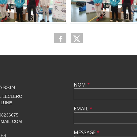
NOM
*
ASSIN
AL LECLERC
 LUNE
EMAIL
*
608236675
GMAIL.COM
MESSAGE
*
LES