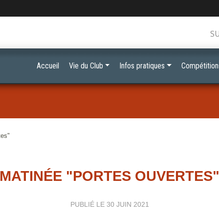
S
Accueil
Vie du Club
Infos pratiques
Compétition
tes"
MATINÉE "PORTES OUVERTES
PUBLIÉ LE
30 JUIN 2021