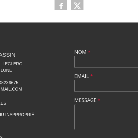
NOM
*
ASSIN
AL LECLERC
 LUNE
EMAIL
*
608236675
GMAIL.COM
MESSAGE
*
LES
U INAPPROPRIÉ
S