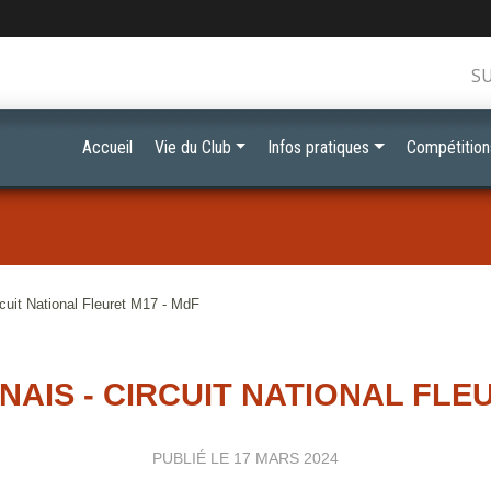
S
Accueil
Vie du Club
Infos pratiques
Compétition
cuit National Fleuret M17 - MdF
NAIS - CIRCUIT NATIONAL FLEU
PUBLIÉ LE
17 MARS 2024