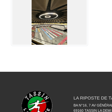
LA RIPOSTE DE T
BA N°16, 7 AV GÉNÉR
69160
TASSIN LA DEMI