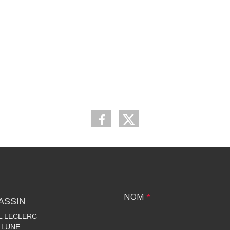
NOM
*
ASSIN
AL LECLERC
 LUNE