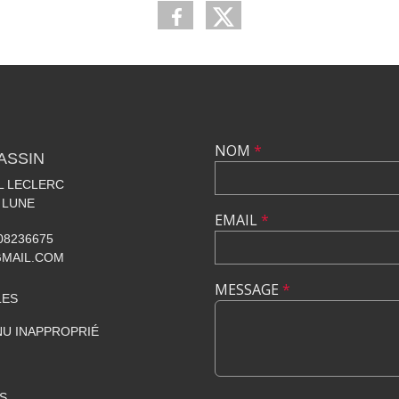
NOM
*
ASSIN
AL LECLERC
 LUNE
EMAIL
*
608236675
GMAIL.COM
MESSAGE
*
LES
U INAPPROPRIÉ
S